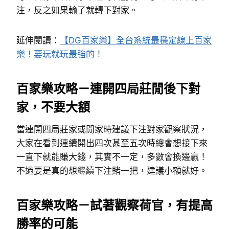
注，反之如果輸了就轉下對家。
延伸閱讀：
【DG百家樂】全台系統最穩定線上百家
樂！要玩就玩最強的！
百家樂攻略－連開四局莊閒後下對
家，不要大額
當連開四局莊家或閒家時建議下注對家觀察狀況，
大家在看到連續開出四次甚至五次時總會想接下來
一直下就能賺大錢，其實不一定，多數會換邊贏！
不過要是真的想繼續下注賭一把，建議小額就好。
百家樂攻略－試著觀察荷官，有提高
勝率的可能