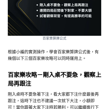
百家樂算牌公式
根據小編的實測操作，學會百家樂算牌公式後，有
幾個以下三個百家樂攻略可以同時運用上。
百家樂攻略－剛入桌不要急，觀察上
局再跟注
剛入桌時不要急著下注，看大家都下注什麼最後再
跟注，這時下注也不建議一次就下大注，小額即
可！當你跟著大家下注時若勝利，可以繼續進行下